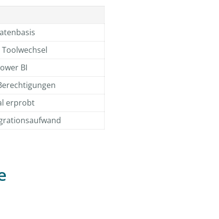
Datenbasis
 Toolwechsel
Power BI
, Berechtigungen
al erprobt
egrationsaufwand
e