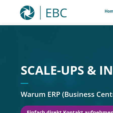
Inhalt
springen
Ho
SCALE-UPS & 
Warum ERP (Business Centr
Einfach direkt Kontakt aufnehme