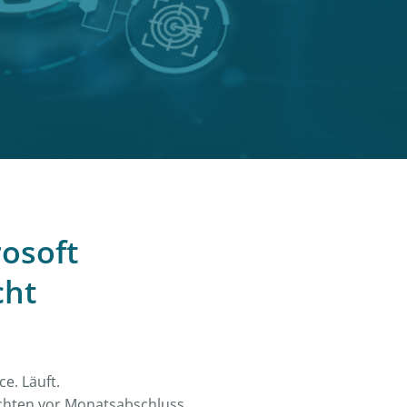
rosoft
cht
e. Läuft.
chten vor Monatsabschluss.