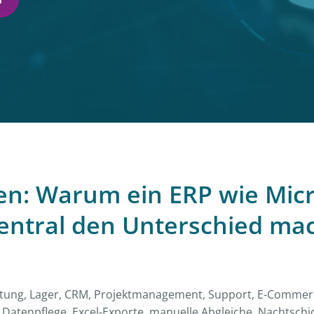
gen: Warum ein ERP wie Mic
entral den Unterschied ma
altung, Lager, CRM, Projektmanagement, Support, E-Commerc
atenpflege, Excel-Exporte, manuelle Abgleiche, Nachtschi