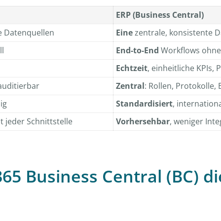
ERP (Business Central)
e Datenquellen
Eine
zentrale, konsistente 
l
End-to-End
Workflows ohne
Echtzeit
, einheitliche KPIs, 
auditierbar
Zentral
: Rollen, Protokolle
ig
Standardisiert
, internation
t jeder Schnittstelle
Vorhersehbar
, weniger Int
65 Business Central (BC) di