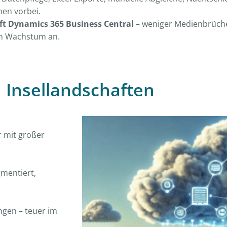
hen vorbei.
ft Dynamics 365 Business Central
– weniger Medienbrüch
ch Wachstum an.
n Insellandschaften
r mit großer
gmentiert,
ngen – teuer im